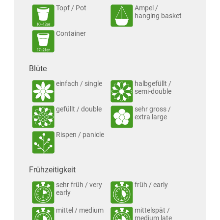
Topf / Pot
Ampel /
hanging basket
Container
Blüte
einfach / single
halbgefüllt /
semi-double
gefüllt / double
sehr gross /
extra large
Rispen / panicle
Frühzeitigkeit
sehr früh / very
früh / early
early
mittel / medium
mittelspät /
medium late