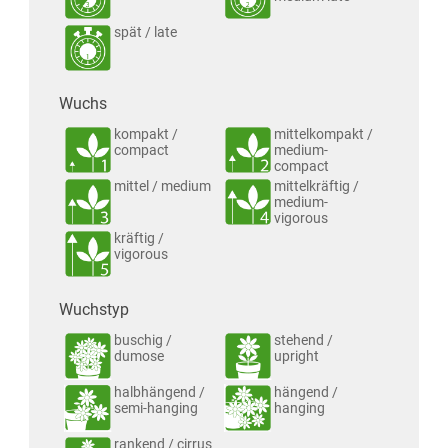
spät / late
Wuchs
kompakt /
mittelkompakt /
compact
medium-
compact
mittel / medium
mittelkräftig /
medium-
vigorous
kräftig /
vigorous
Wuchstyp
buschig /
stehend /
dumose
upright
halbhängend /
hängend /
semi-hanging
hanging
rankend / cirrus