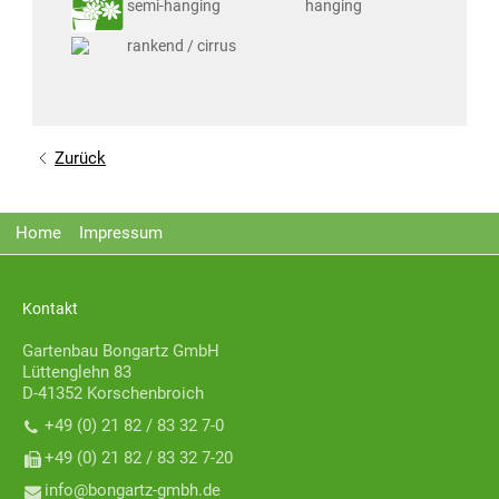
semi-hanging
hanging
rankend / cirrus
Zurück
Home
Impressum
Kontakt
Gartenbau Bongartz GmbH
Lüttenglehn 83
D-41352 Korschenbroich
+49 (0) 21 82 / 83 32 7-0
+49 (0) 21 82 / 83 32 7-20
nf
b
ng
rtz-gmbh
d