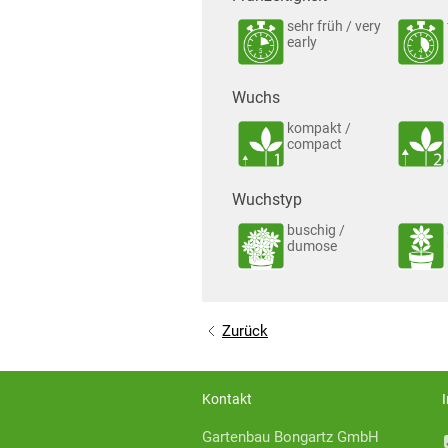
sehr früh / very
early
Wuchs
kompakt /
compact
Wuchstyp
buschig /
dumose
Zurück
Kontakt
Gartenbau Bongartz GmbH