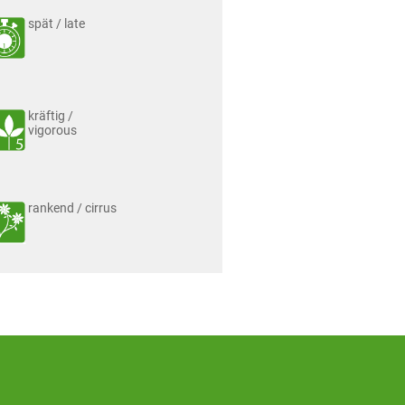
spät / late
kräftig /
vigorous
rankend / cirrus