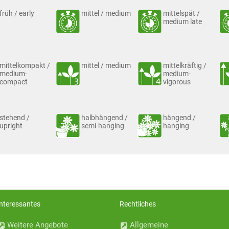
früh / early
mittel / medium
mittelspät /
medium late
mittelkompakt /
mittel / medium
mittelkräftig /
medium-
medium-
compact
vigorous
stehend /
halbhängend /
hängend /
upright
semi-hanging
hanging
Interessantes
Rechtliches
Weitere Angebote
Allgemeine